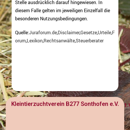
Stelle ausdrücklich darauf hingewiesen. In
diesem Falle gelten im jeweiligen Einzelfall die
besonderen Nutzungsbedingungen.
Quelle:
Juraforum.de
,
Disclaimer
,
Gesetze
,
Urteile
,
F
orum
,
Lexikon
,
Rechtsanwälte
,
Steuerberater
Kleintierzuchtverein B277 Sonthofen e.V.
1.
Eri
So